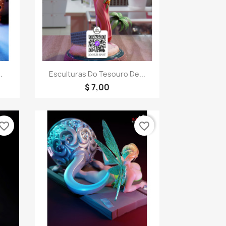
a
Visualização rápida

.
Esculturas Do Tesouro De...
$ 7,00
vorite_border
favorite_border