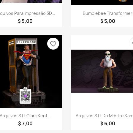
Visualização rápida
Visualização rápid


quivos Para Impressão 3D...
Bumblebee Transformer
$ 5,00
$ 5,00
favorite_border
fa
Visualização rápida
Visualização rápid


Arquivos STL Clark Kent...
Arquivos STL Do Mestre Kam
$ 7,00
$ 6,00