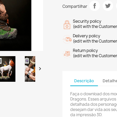
Compartilhar
Security policy
(edit with the Custome
Delivery policy
(edit with the Custome
Return policy
(edit with the Custome

Descrição
Detalh
Faça o download dos mo
Dragons. Esses arquivos
detalhada dos personage
desejam dar vida aos se
da impressão 3D.