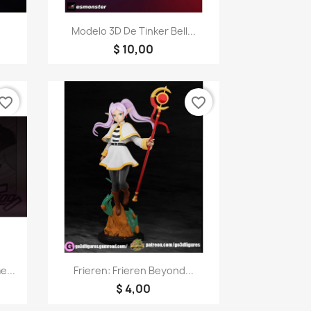
a
Visualização rápida

Modelo 3D De Tinker Bell...
$ 10,00
vorite_border
favorite_border
a
Visualização rápida

e...
Frieren: Frieren Beyond...
$ 4,00