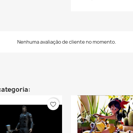
Nenhuma avaliação de cliente no momento.
categoria:
favorite_border
fa