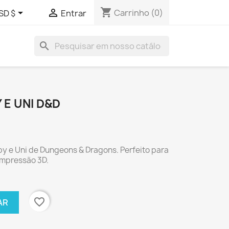
shopping_cart


Carrinho
(0)
SD $
Entrar
search
 E UNI D&D
 e Uni de Dungeons & Dragons. Perfeito para
impressão 3D.
favorite_border
AR