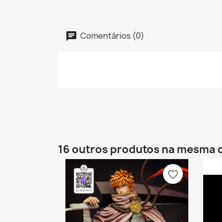
Comentários (0)
16 outros produtos na mesma 
favorite_border