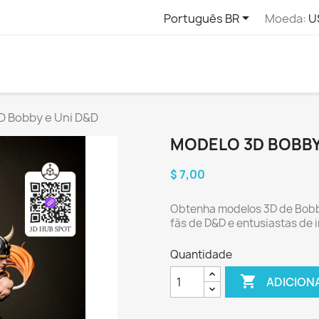

Português BR
Moeda:
U
D Bobby e Uni D&D
MODELO 3D BOBBY
$ 7,00
Obtenha modelos 3D de Bobby
fãs de D&D e entusiastas de 
Quantidade

ADICION