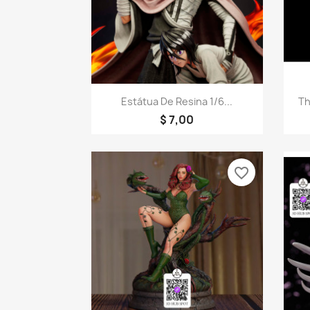
Visualização rápida

Estátua De Resina 1/6...
Th
$ 7,00
favorite_border