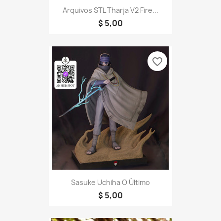
Arquivos STL Tharja V2 Fire...
$ 5,00
favorite_border
Sasuke Uchiha O Último
$ 5,00