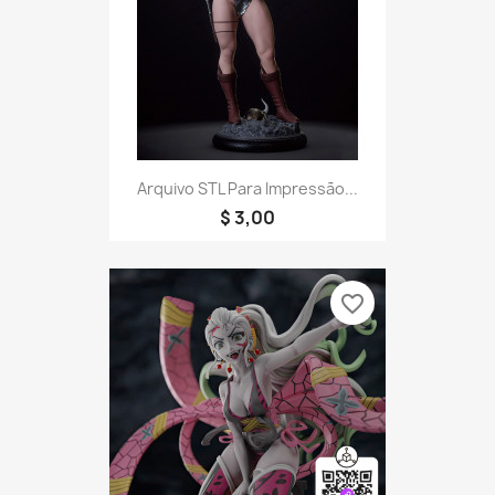
Arquivo STL Para Impressão...
$ 3,00
favorite_border