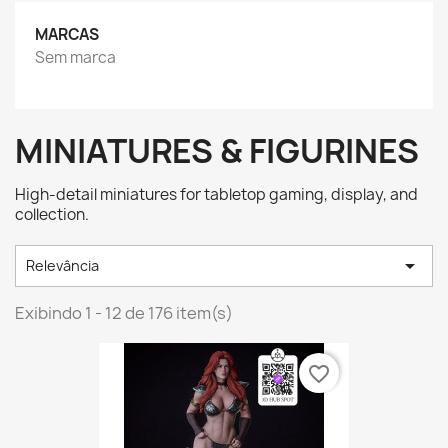
MARCAS
Sem marca
MINIATURES & FIGURINES
High-detail miniatures for tabletop gaming, display, and
collection.

Relevância
Exibindo 1 - 12 de 176 item(s)
favorite_border