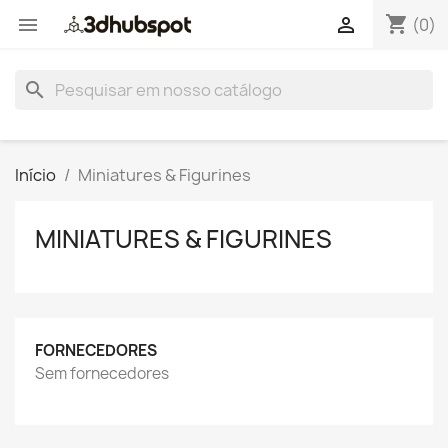
shopping_cart


(0)
search
Início
Miniatures & Figurines
MINIATURES & FIGURINES
FORNECEDORES
Sem fornecedores