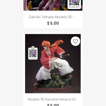
Daki No Telhado Modelo 3D -...
$ 5,00
favorite_border
Modelo 3D Kenshin Himura V2...
$ 5,00