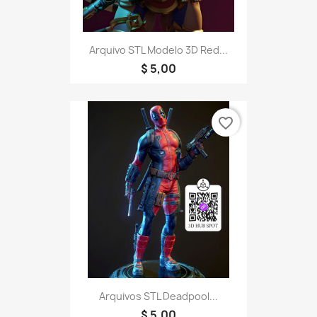
Arquivo STL Modelo 3D Red...
$ 5,00
favorite_border
Arquivos STL Deadpool...
$ 5,00