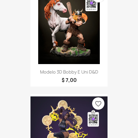
Modelo 3D Bobby E Uni D&D
$ 7,00
favorite_border