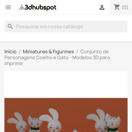
shopping_cart


(0)
search
Início
Miniatures & Figurines
Conjunto de
Personagens Coelho e Gato - Modelos 3D para
Imprimir