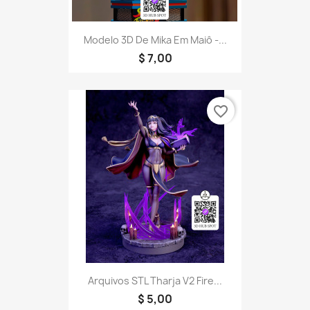
Modelo 3D De Mika Em Maiô -...
$ 7,00
favorite_border
Arquivos STL Tharja V2 Fire...
$ 5,00