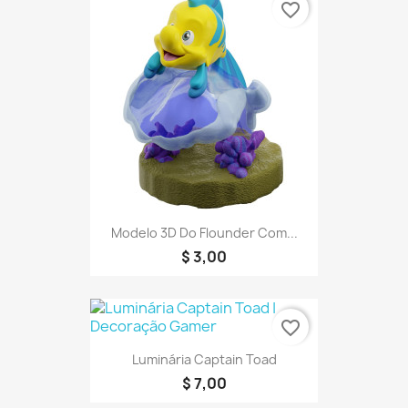
favorite_border
Modelo 3D Do Flounder Com...
$ 3,00
favorite_border
Luminária Captain Toad
$ 7,00