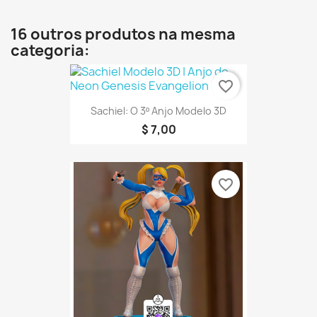
16 outros produtos na mesma
categoria:
favorite_border
Sachiel: O 3º Anjo Modelo 3D
$ 7,00
favorite_border