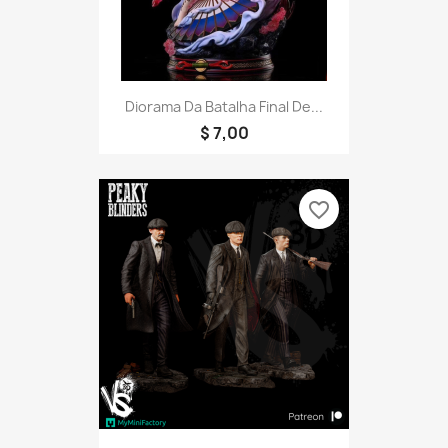
Diorama Da Batalha Final De...
$ 7,00
favorite_border