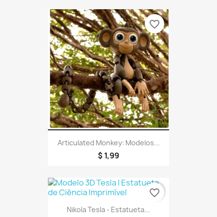
favorite_border
Articulated Monkey: Modelos...
$ 1,99
favorite_border
Nikola Tesla - Estatueta...