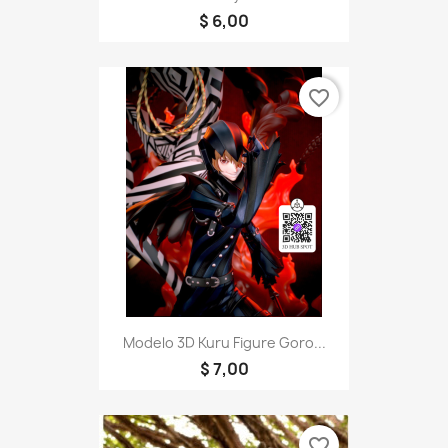
$ 6,00
favorite_border
Modelo 3D Kuru Figure Goro...
$ 7,00
favorite_border