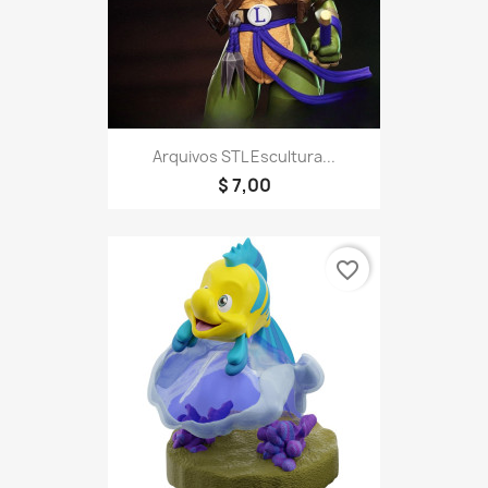
Arquivos STL Escultura...
$ 7,00
favorite_border