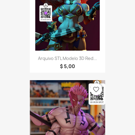
Arquivo STL Modelo 3D Red...
$ 5,00
favorite_border