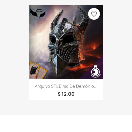
favorite_border
Arquivo STL Elmo De Demônio...
$ 12,00