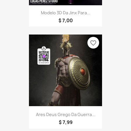
Modelo 3D Da Jinx Para...
$ 7,00
favorite_border
Ares Deus Grego Da Guerra...
$ 7,99