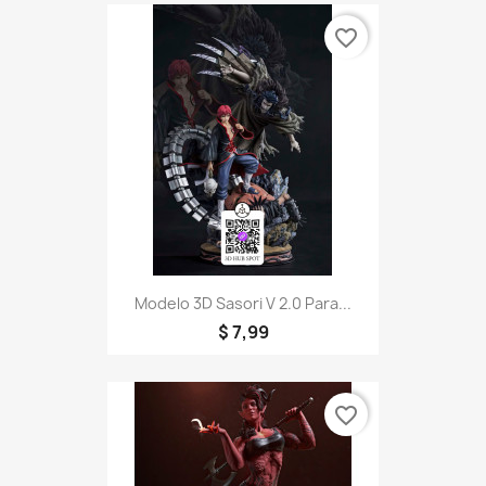
favorite_border
Modelo 3D Sasori V 2.0 Para...
$ 7,99
favorite_border