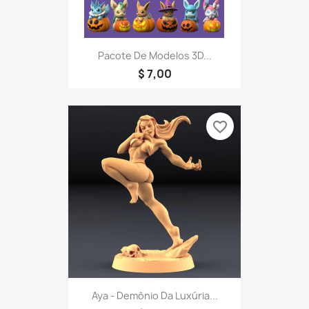
Pacote De Modelos 3D...
$ 7,00
favorite_border
Aya - Demônio Da Luxúria...