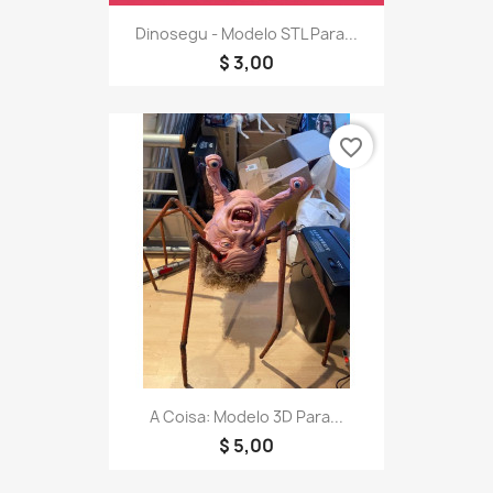
Dinosegu - Modelo STL Para...
$ 3,00
favorite_border
A Coisa: Modelo 3D Para...
$ 5,00