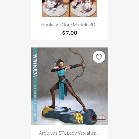
Hisoka Vs Gon: Modelo 3D...
$ 7,00
favorite_border
Arquivos STL Lady Vex'ahlia...