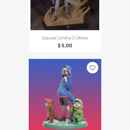
Sasuke Uchiha O Último
$ 5,00
favorite_border