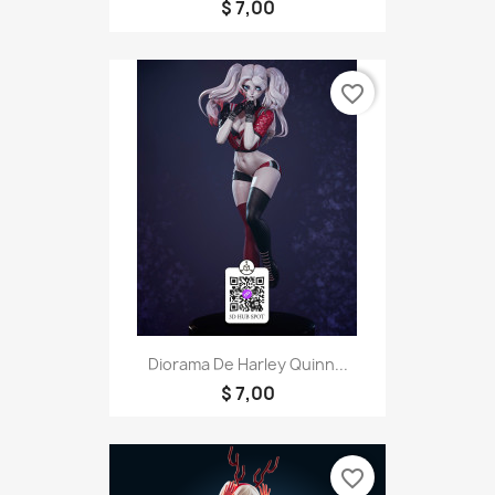
$ 7,00
favorite_border
Diorama De Harley Quinn...
$ 7,00
favorite_border