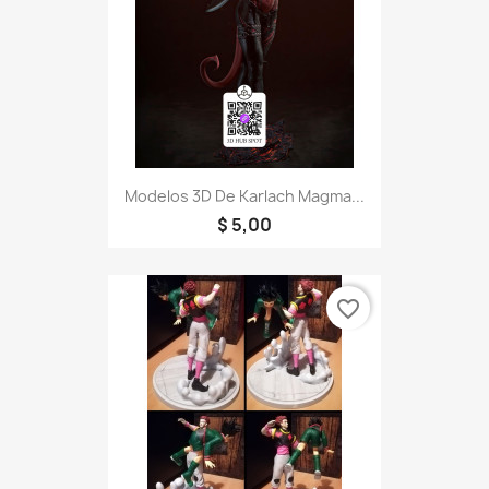
Modelos 3D De Karlach Magma...
$ 5,00
favorite_border