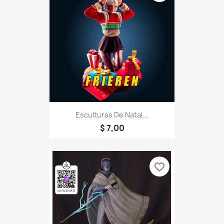
Esculturas De Natal...
$ 7,00
favorite_border