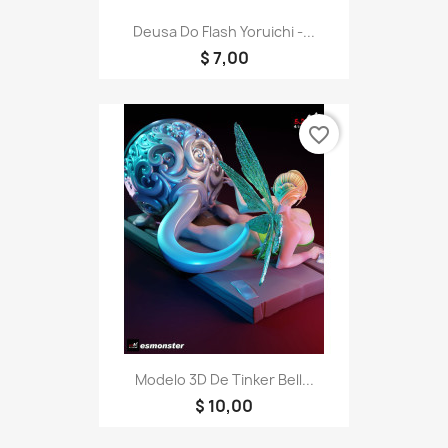
Deusa Do Flash Yoruichi -...
$ 7,00
favorite_border
Modelo 3D De Tinker Bell...
$ 10,00