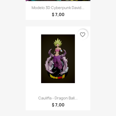
Modelo 3D Cyberpunk David...
$ 7,00
favorite_border
Caulifla - Dragon Ball...
$ 7,00