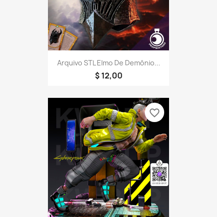
Arquivo STL Elmo De Demônio...
$ 12,00
favorite_border