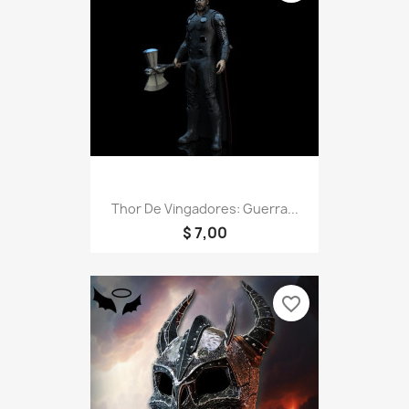
Thor De Vingadores: Guerra...
$ 7,00
favorite_border