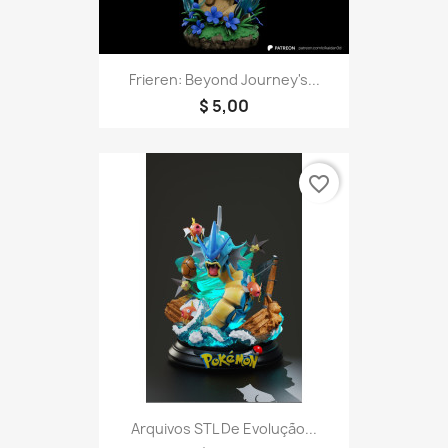
Frieren: Beyond Journey's...
$ 5,00
favorite_border
Arquivos STL De Evolução...