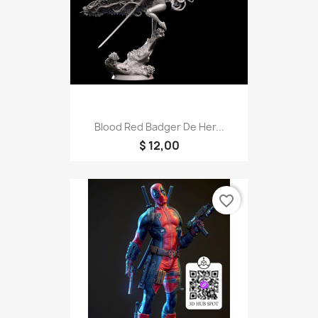
Blood Red Badger De Her...
$ 12,00
favorite_border