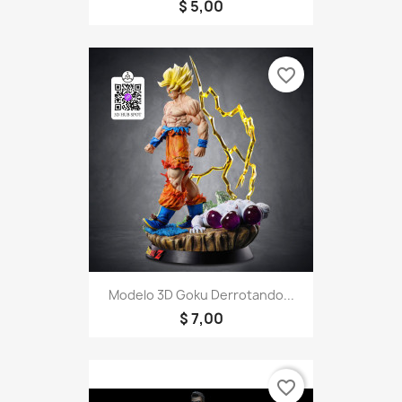
$ 5,00
favorite_border
Modelo 3D Goku Derrotando...
$ 7,00
favorite_border