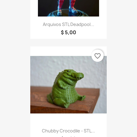
Arquivos STL Deadpool...
$ 5,00
favorite_border
Chubby Crocodile - STL...