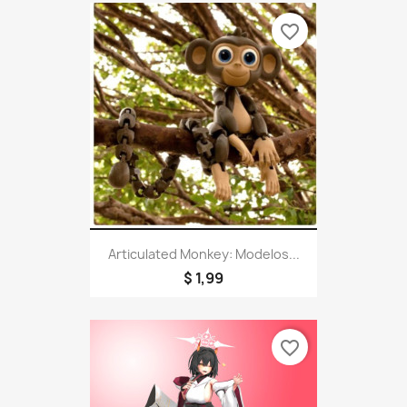
favorite_border
Articulated Monkey: Modelos...
$ 1,99
favorite_border