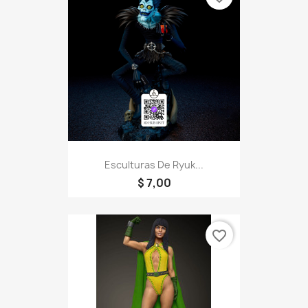
Esculturas De Ryuk...
$ 7,00
favorite_border