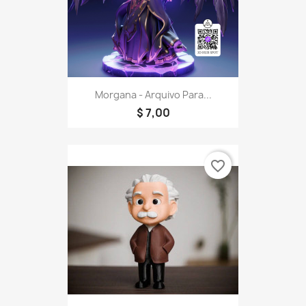
Morgana - Arquivo Para...
$ 7,00
favorite_border