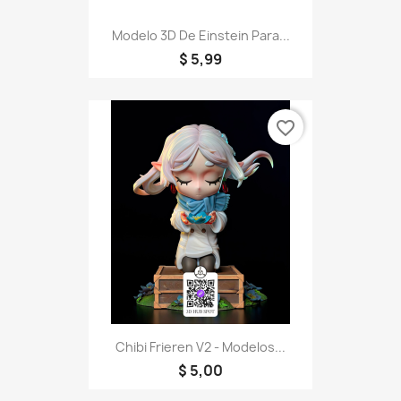
Modelo 3D De Einstein Para...
$ 5,99
favorite_border
Chibi Frieren V2 - Modelos...
$ 5,00