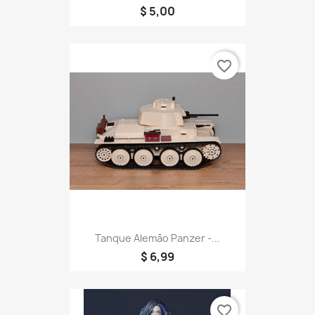
$ 5,00
favorite_border
Tanque Alemão Panzer -...
$ 6,99
favorite_border