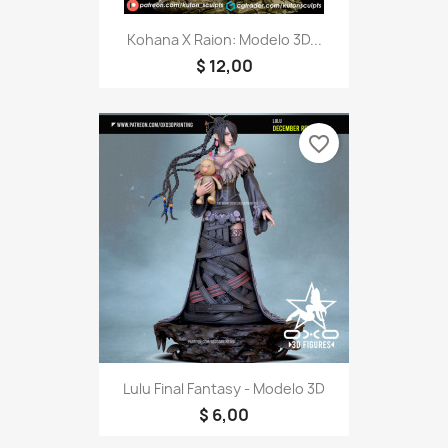
Kohana X Raion: Modelo 3D...
$ 12,00
favorite_border
Lulu Final Fantasy - Modelo 3D
$ 6,00