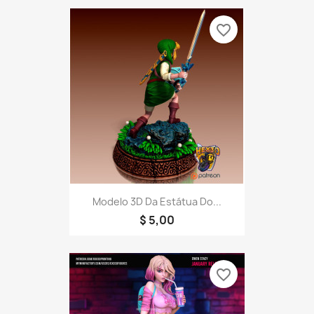
favorite_border
Modelo 3D Da Estátua Do...
$ 5,00
favorite_border