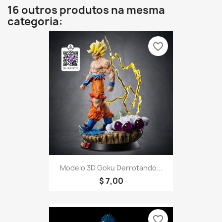
16 outros produtos na mesma
categoria:
favorite_border
Modelo 3D Goku Derrotando...
$ 7,00
favorite_border