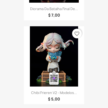
Diorama Da Batalha Final De...
$ 7,00
favorite_border
Chibi Frieren V2 - Modelos...
$ 5,00