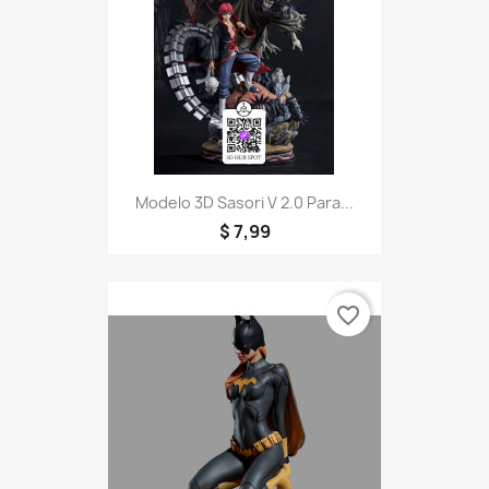
Modelo 3D Sasori V 2.0 Para...
$ 7,99
favorite_border