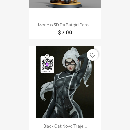
Modelo 3D Da Batgirl Para...
$ 7,00
favorite_border
Black Cat Novo Traje...