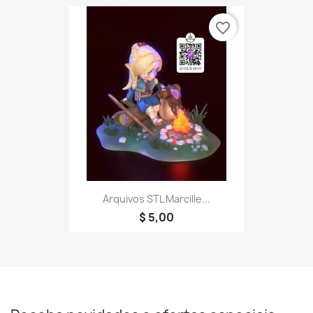
favorite_border
Arquivos STL Marcille...
$ 5,00