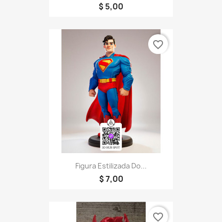
$ 5,00
favorite_border
Figura Estilizada Do...
$ 7,00
favorite_border