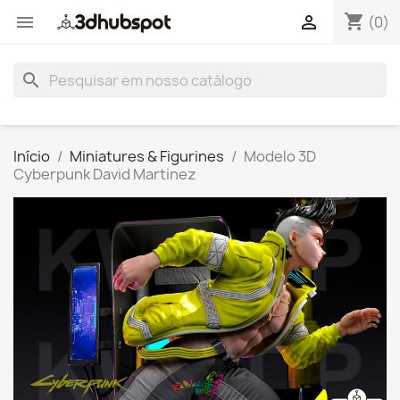
shopping_cart


(0)
search
Início
Miniatures & Figurines
Modelo 3D
Cyberpunk David Martinez