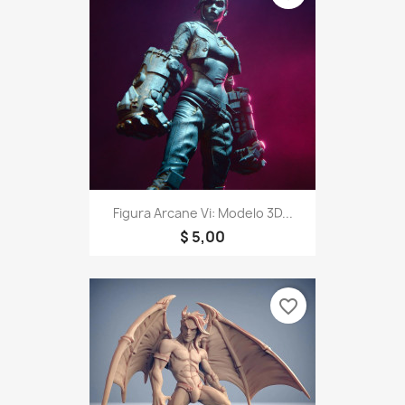
Figura Arcane Vi: Modelo 3D...
$ 5,00
favorite_border