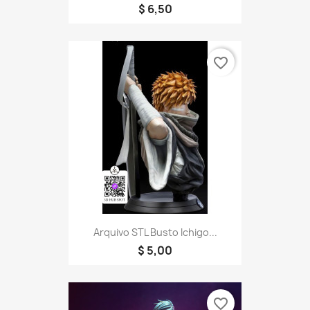
$ 6,50
favorite_border
Arquivo STL Busto Ichigo...
$ 5,00
favorite_border