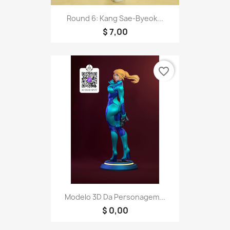
Round 6: Kang Sae-Byeok...
$ 7,00
favorite_border
Modelo 3D Da Personagem...
$ 0,00