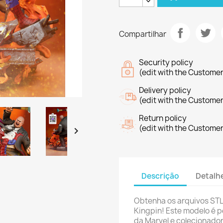
Compartilhar
Security policy
(edit with the Custome
Delivery policy
(edit with the Custome
Return policy
(edit with the Custome

Descrição
Detalh
Obtenha os arquivos STL
Kingpin! Este modelo é p
da Marvel e colecionado