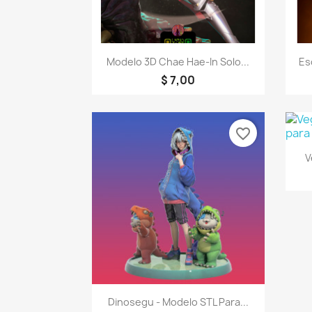
Visualização rápida

Modelo 3D Chae Hae-In Solo...
Es
$ 7,00
favorite_border
V
Visualização rápida

Dinosegu - Modelo STL Para...