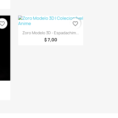
vorite_border
favorite_border
Visualização rápida

Zoro Modelo 3D - Espadachim...
$ 7,00
a
.