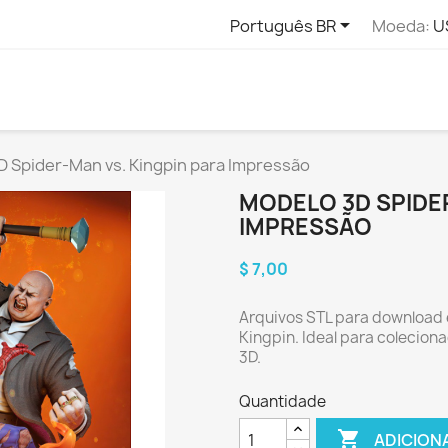

Português BR
Moeda:
U
D Spider-Man vs. Kingpin para Impressão
MODELO 3D SPIDER
IMPRESSÃO
$ 7,00
Arquivos STL para download 
Kingpin. Ideal para colecion
3D.
Quantidade

ADICION