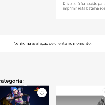
Drive será fornecido par
imprimir esta batalha épi
Nenhuma avaliação de cliente no momento.
categoria:
favorite_border
fa