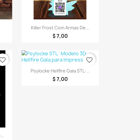
a
Visualização rápida

Killer Frost Com Armas De...
$ 7,00
vorite_border
favorite_border
Visualização rápida

Psylocke Hellfire Gala STL:...
$ 7,00
a
...