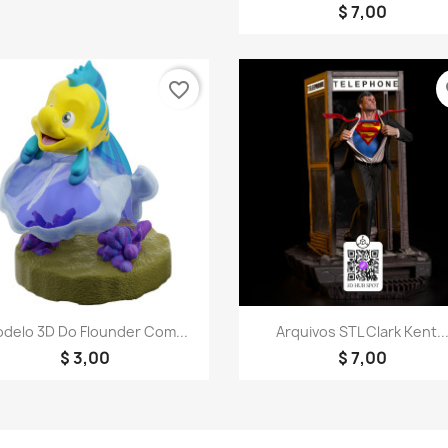
$ 7,00
favorite_border
fa
Visualização rápida
Visualização rápid


delo 3D Do Flounder Com...
Arquivos STL Clark Kent..
$ 3,00
$ 7,00