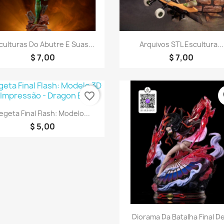
Visualização rápida
Visualização rápid


culturas Do Abutre E Suas...
Arquivos STL Escultura...
$ 7,00
$ 7,00
favorite_border
fa
Visualização rápida

egeta Final Flash: Modelo...
$ 5,00
Visualização rápid

Diorama Da Batalha Final De