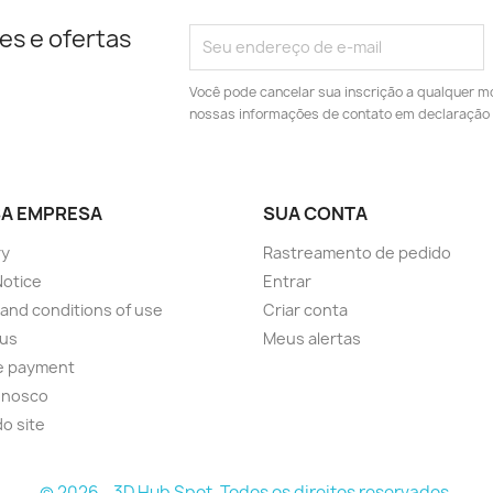
es e ofertas
Você pode cancelar sua inscrição a qualquer m
nossas informações de contato em declaração 
A EMPRESA
SUA CONTA
ry
Rastreamento de pedido
Notice
Entrar
and conditions of use
Criar conta
 us
Meus alertas
e payment
onosco
o site
© 2026 - 3D Hub Spot. Todos os direitos reservados.