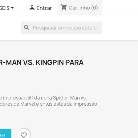
shopping_cart


Carrinho
(0)
SD $
Entrar
search
-MAN VS. KINGPIN PARA
e impressão 3D da cena Spider-Man vs.
adores da Marvel e entusiastas da impressão
favorite_border
AR