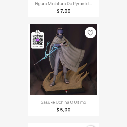
Figura Miniatura De Pyramid...
$ 7,00
favorite_border
Sasuke Uchiha O Último
$ 5,00