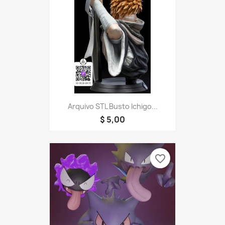
Arquivo STL Busto Ichigo...
$ 5,00
favorite_border