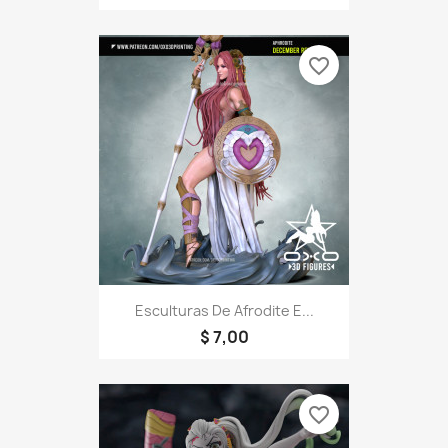
favorite_border
Esculturas De Afrodite E...
$ 7,00
favorite_border