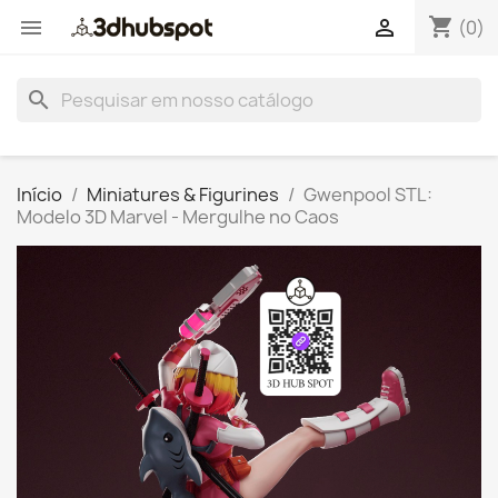
shopping_cart


(0)
search
Início
Miniatures & Figurines
Gwenpool STL:
Modelo 3D Marvel - Mergulhe no Caos