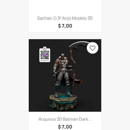
Sachiel: O 3º Anjo Modelo 3D
$ 7,00
favorite_border
Arquivos 3D Batman Dark...
$ 7,00