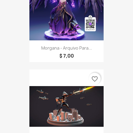
Morgana - Arquivo Para...
$ 7,00
favorite_border