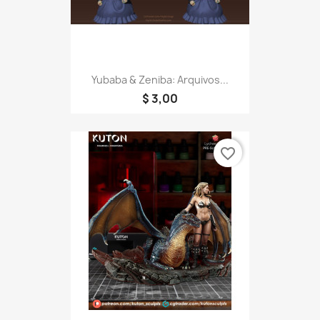
Yubaba & Zeniba: Arquivos...
$ 3,00
favorite_border