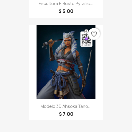
Escultura E Busto Pyralis:...
$ 5,00
favorite_border
Modelo 3D Ahsoka Tano...
$ 7,00