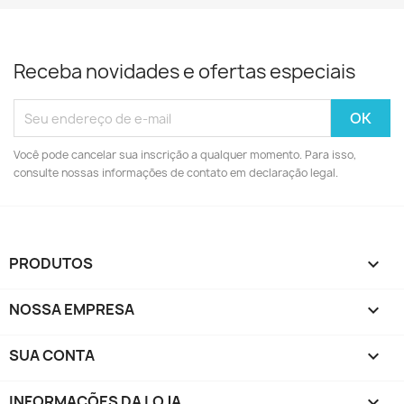
Receba novidades e ofertas especiais
Você pode cancelar sua inscrição a qualquer momento. Para isso,
consulte nossas informações de contato em declaração legal.
PRODUTOS

NOSSA EMPRESA

SUA CONTA

INFORMAÇÕES DA LOJA
keyboard_arrow_down