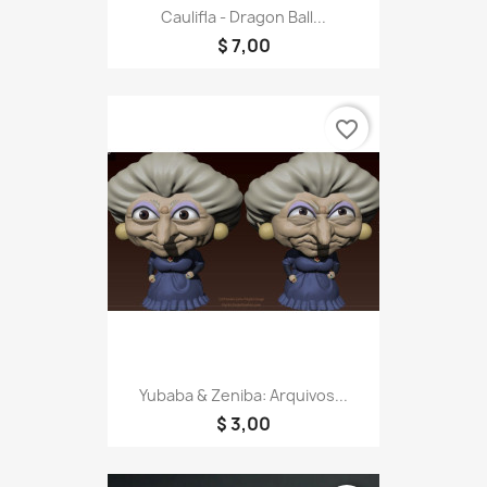
Caulifla - Dragon Ball...
$ 7,00
favorite_border
Yubaba & Zeniba: Arquivos...
$ 3,00