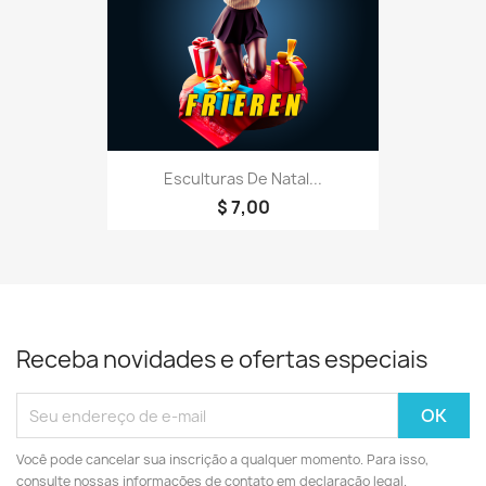
Esculturas De Natal...
$ 7,00
Receba novidades e ofertas especiais
Você pode cancelar sua inscrição a qualquer momento. Para isso,
consulte nossas informações de contato em declaração legal.