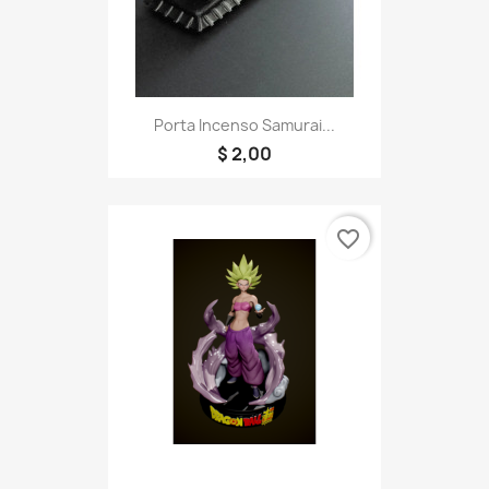
Porta Incenso Samurai...
$ 2,00
favorite_border