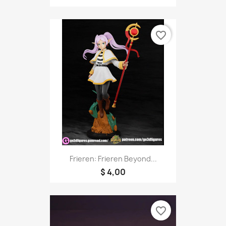
favorite_border
Frieren: Frieren Beyond...
$ 4,00
favorite_border