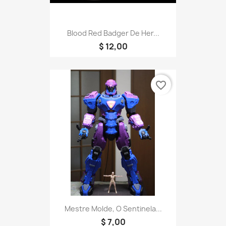
Blood Red Badger De Her...
$ 12,00
favorite_border
Mestre Molde, O Sentinela...
$ 7,00