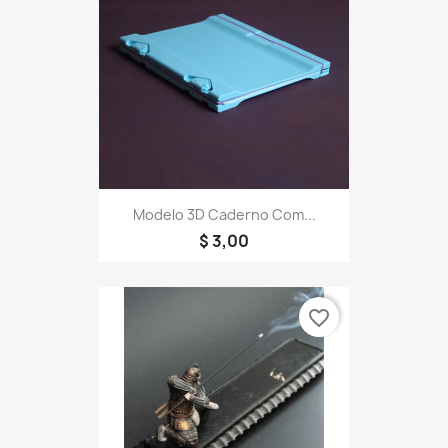
Modelo 3D Caderno Com...
$ 3,00
favorite_border