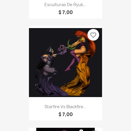
Esculturas De Ryuk...
$ 7,00
favorite_border
Starfire Vs Blackfire...
$ 7,00