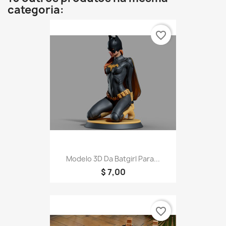
categoria:
favorite_border
Modelo 3D Da Batgirl Para...
$ 7,00
favorite_border