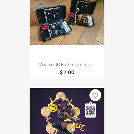
Modelo 3D Battlefleet Star...
$ 7,00
favorite_border