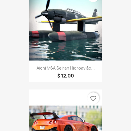
Aichi M6A Seiran Hidroavião...
$ 12,00
favorite_border