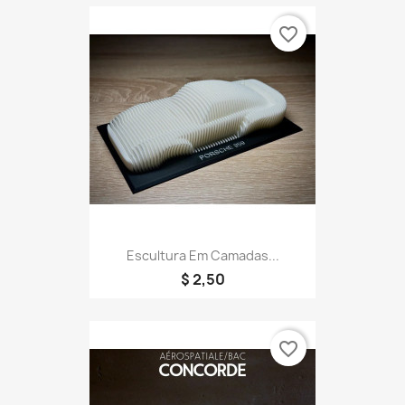
favorite_border
Escultura Em Camadas...
$ 2,50
favorite_border