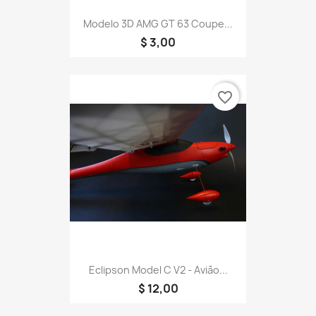
Modelo 3D AMG GT 63 Coupe...
$ 3,00
favorite_border
Eclipson Model C V2 - Avião...
$ 12,00