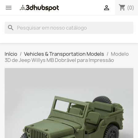
shopping_cart


(0)
search
Início
Vehicles & Transportation Models
Modelo
3D de Jeep Willys MB Dobrável para Impressão