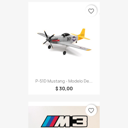
favorite_border
P-51D Mustang - Modelo De...
$ 30,00
favorite_border