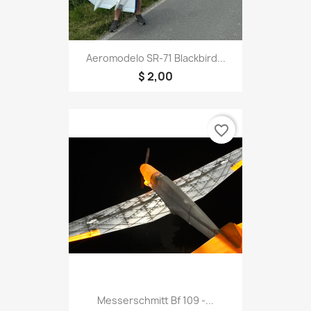
Aeromodelo SR-71 Blackbird...
$ 2,00
favorite_border
Messerschmitt Bf 109 -...