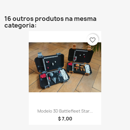
16 outros produtos na mesma
categoria:
favorite_border
Modelo 3D Battlefleet Star...
$ 7,00