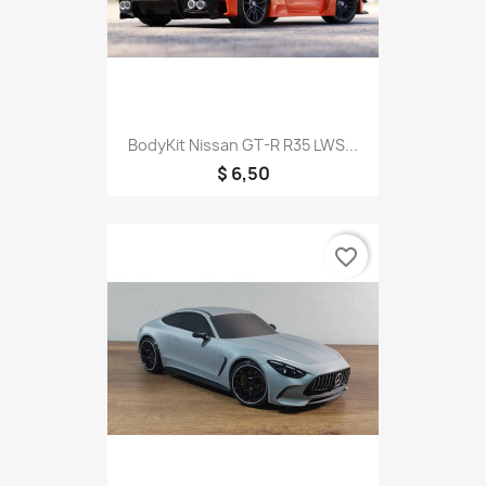
BodyKit Nissan GT-R R35 LWS...
$ 6,50
favorite_border