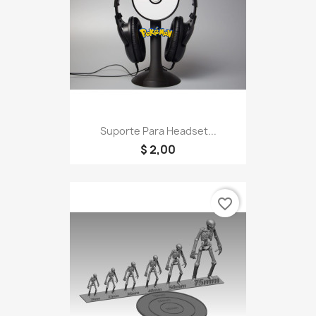
Suporte Para Headset...
$ 2,00
favorite_border