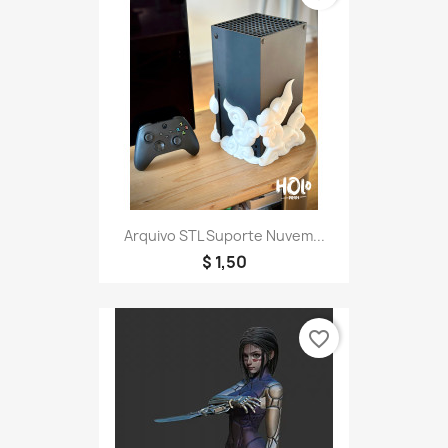
Arquivo STL Suporte Nuvem...
$ 1,50
favorite_border