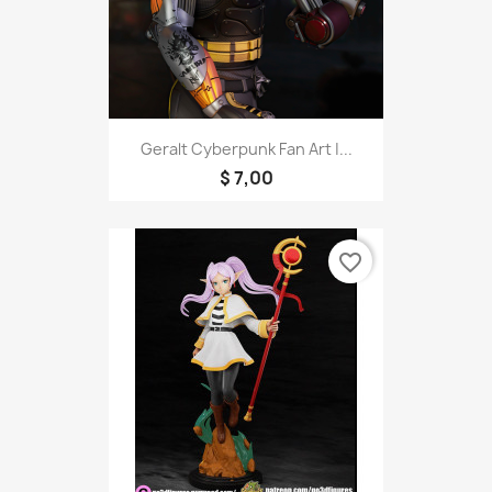
Geralt Cyberpunk Fan Art |...
$ 7,00
favorite_border