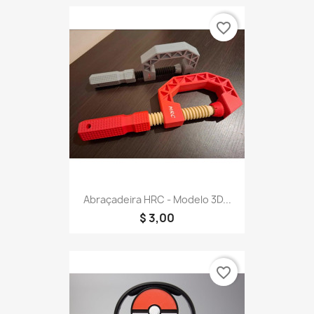
favorite_border
Abraçadeira HRC - Modelo 3D...
$ 3,00
favorite_border