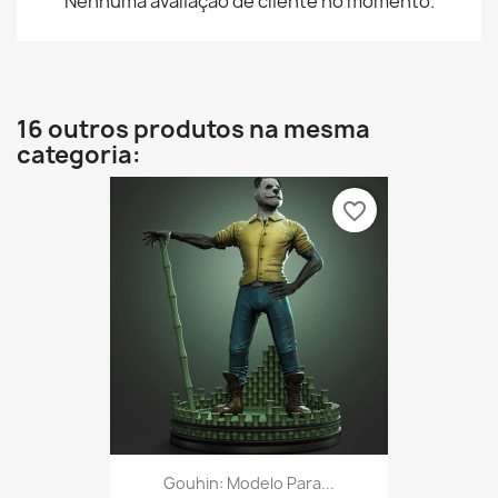
Nenhuma avaliação de cliente no momento.
16 outros produtos na mesma
categoria:
favorite_border
Gouhin: Modelo Para...