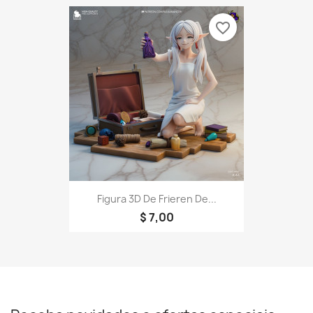
favorite_border
Figura 3D De Frieren De...
$ 7,00