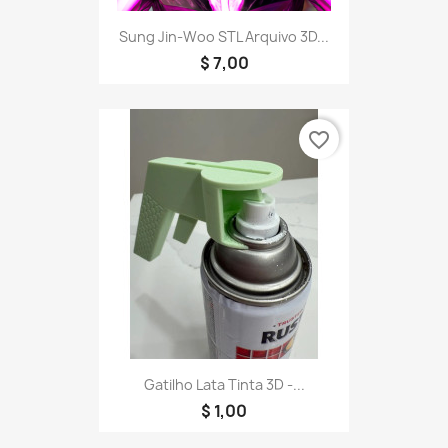
Sung Jin-Woo STL Arquivo 3D...
$ 7,00
favorite_border
Gatilho Lata Tinta 3D -...
$ 1,00