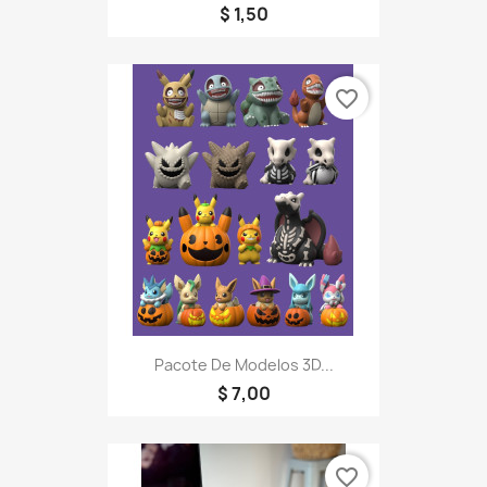
$ 1,50
favorite_border
Pacote De Modelos 3D...
$ 7,00
favorite_border