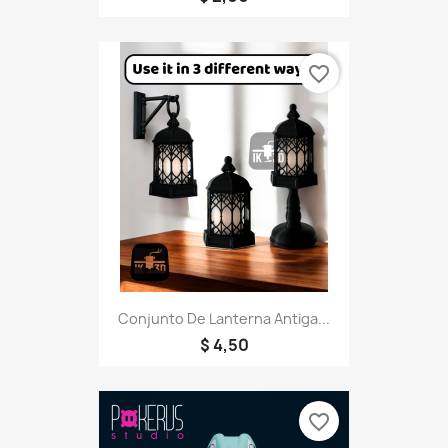
favorite_border
Conjunto De Lanterna Antiga...
$ 4,50
favorite_border