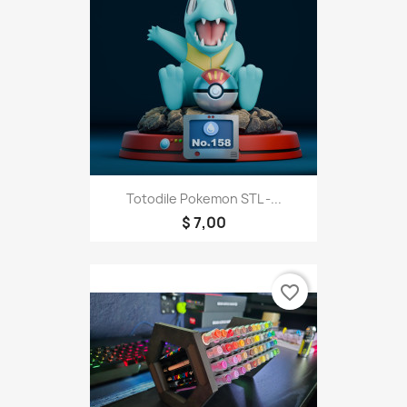
Totodile Pokemon STL -...
$ 7,00
favorite_border