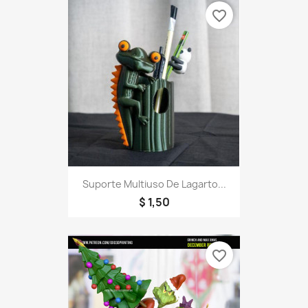
favorite_border
Suporte Multiuso De Lagarto...
$ 1,50
favorite_border