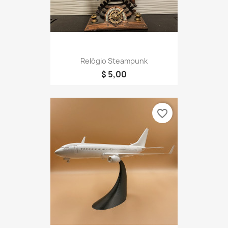
Relógio Steampunk
$ 5,00
favorite_border