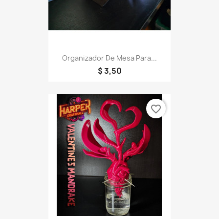
Organizador De Mesa Para...
$ 3,50
favorite_border