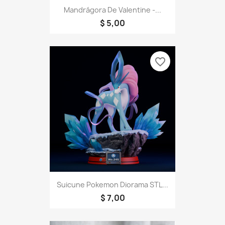
Mandrágora De Valentine -...
$ 5,00
favorite_border
Suicune Pokemon Diorama STL...
$ 7,00