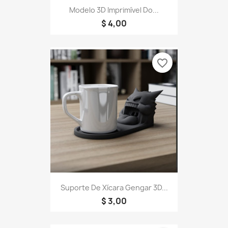
Modelo 3D Imprimível Do...
$ 4,00
favorite_border
Suporte De Xícara Gengar 3D...
$ 3,00