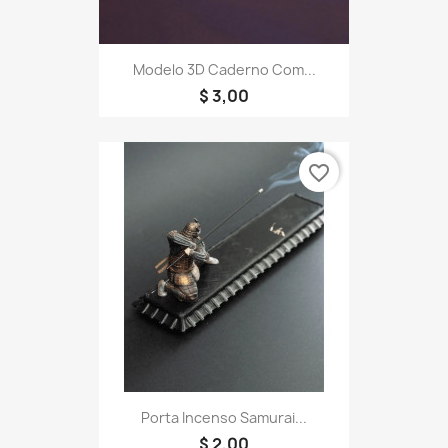
Modelo 3D Caderno Com...
$ 3,00
favorite_border
Porta Incenso Samurai...
$ 2,00