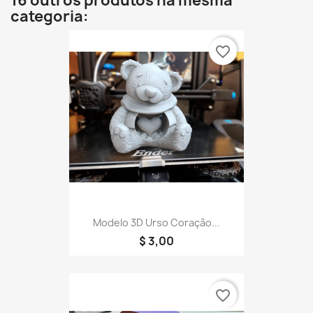
16 outros produtos na mesma
categoria:
favorite_border
Modelo 3D Urso Coração...
$ 3,00
favorite_border