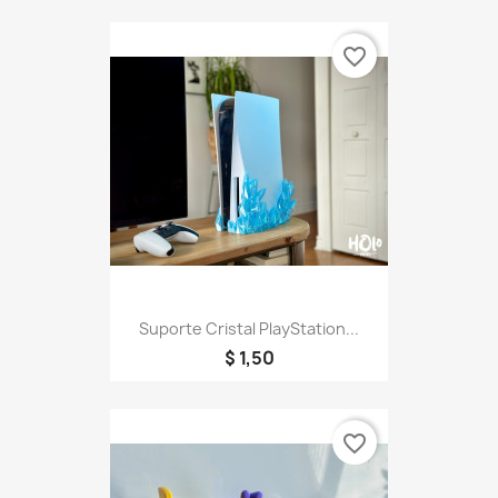
favorite_border
Suporte Cristal PlayStation...
$ 1,50
favorite_border