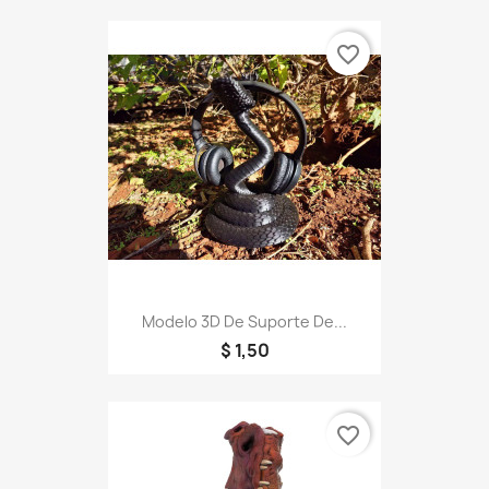
favorite_border
Modelo 3D De Suporte De...
$ 1,50
favorite_border