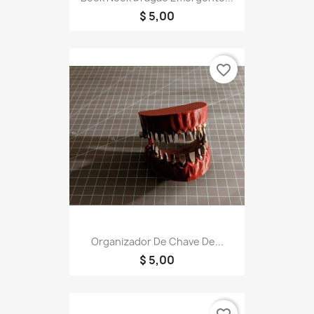
$ 5,00
favorite_border
Organizador De Chave De...
$ 5,00