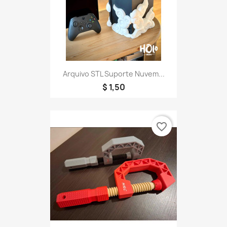
Arquivo STL Suporte Nuvem...
$ 1,50
favorite_border