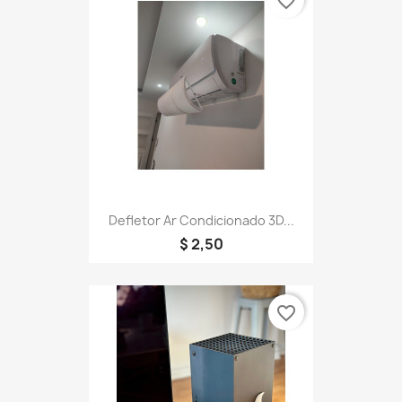
favorite_border
Defletor Ar Condicionado 3D...
$ 2,50
favorite_border