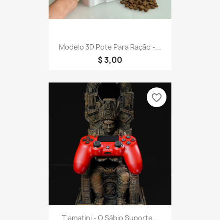
Modelo 3D Pote Para Ração -...
$ 3,00
favorite_border
Tlamatini - O Sábio Suporte...