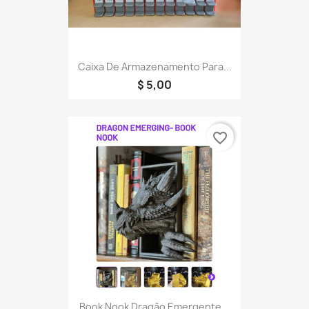
Caixa De Armazenamento Para...
$ 5,00
favorite_border
Book Nook Dragão Emergente...