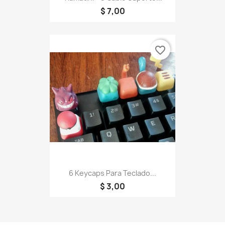
$ 7,00
favorite_border
6 Keycaps Para Teclado...
$ 3,00