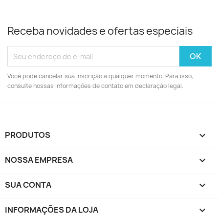
Receba novidades e ofertas especiais
Você pode cancelar sua inscrição a qualquer momento. Para isso,
consulte nossas informações de contato em declaração legal.
PRODUTOS

NOSSA EMPRESA

SUA CONTA

INFORMAÇÕES DA LOJA
keyboard_arrow_down