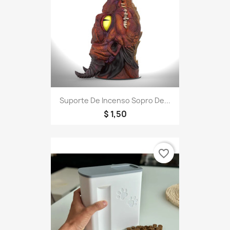
Suporte De Incenso Sopro De...
$ 1,50
favorite_border