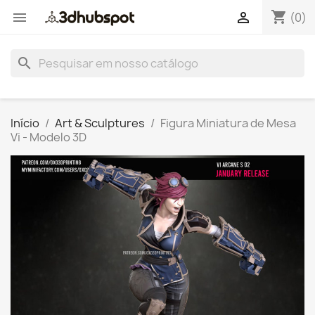
shopping_cart


(0)
search
Início
Art & Sculptures
Figura Miniatura de Mesa
Vi - Modelo 3D