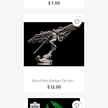
$ 7,00
favorite_border
Blood Red Badger De Her...
$ 12,00
favorite_border