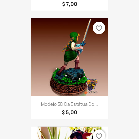
$ 7,00
favorite_border
Modelo 3D Da Estátua Do...
$ 5,00
favorite_border