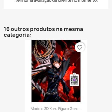
Nenhuma avaliação de cliente no momento.
16 outros produtos na mesma
categoria:
favorite_border
Modelo 3D Kuru Figure Goro...