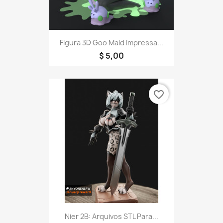
Figura 3D Goo Maid Impressa...
$ 5,00
favorite_border
Nier 2B: Arquivos STL Para...