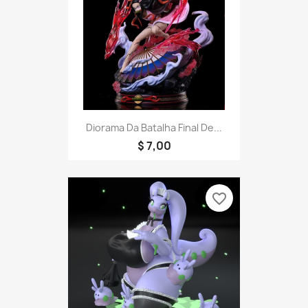
Diorama Da Batalha Final De...
$ 7,00
favorite_border