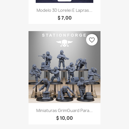
Modelo 3D Lorelei E Lapras...
$ 7,00
favorite_border
Miniaturas GrimGuard Para...
$ 10,00