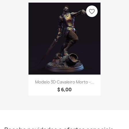
favorite_border
Modelo 3D Cavaleiro Morto -...
$ 6,00