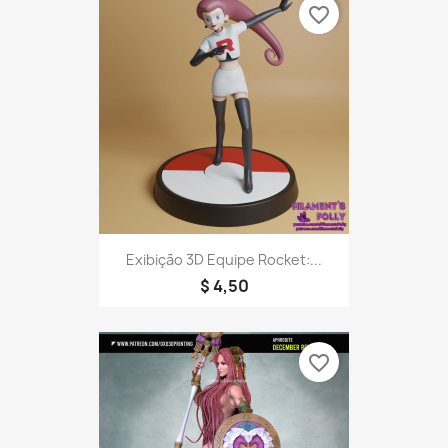
favorite_border
Exibição 3D Equipe Rocket:...
$ 4,50
favorite_border