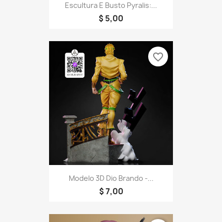
Escultura E Busto Pyralis:...
$ 5,00
favorite_border
Modelo 3D Dio Brando -...
$ 7,00