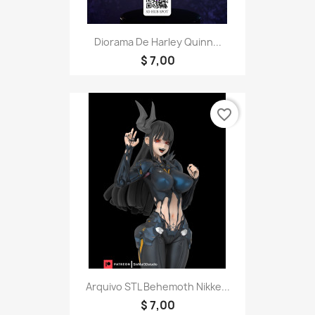
Diorama De Harley Quinn...
$ 7,00
favorite_border
Arquivo STL Behemoth Nikke...
$ 7,00