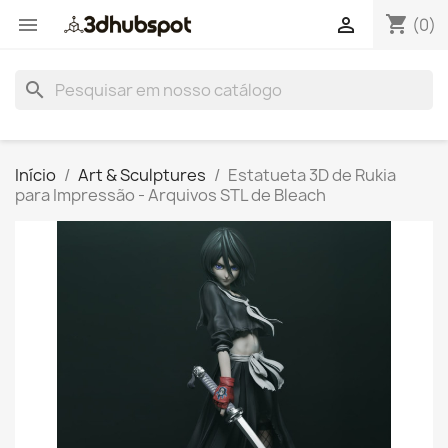
shopping_cart


(0)
search
Início
Art & Sculptures
Estatueta 3D de Rukia
para Impressão - Arquivos STL de Bleach