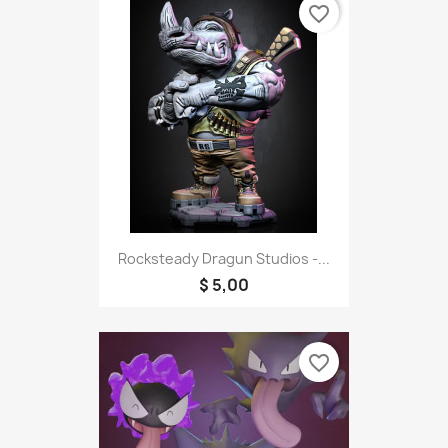
favorite_border
Rocksteady Dragun Studios -...
$ 5,00
favorite_border