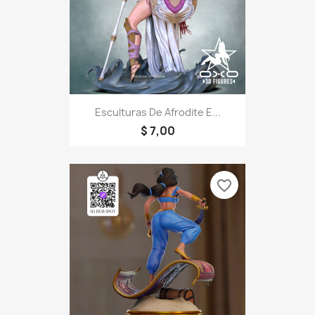
Esculturas De Afrodite E...
$ 7,00
favorite_border