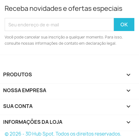
Receba novidades e ofertas especiais
Você pode cancelar sua inscrição a qualquer momento. Para isso,
consulte nossas informações de contato em declaração legal.
PRODUTOS

NOSSA EMPRESA

SUA CONTA

INFORMAÇÕES DA LOJA
keyboard_arrow_down
© 2026 - 3D Hub Spot. Todos os direitos reservados.