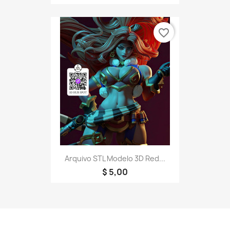
favorite_border
Arquivo STL Modelo 3D Red...
$ 5,00