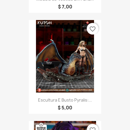
$ 7,00
favorite_border
Escultura E Busto Pyralis:...
$ 5,00