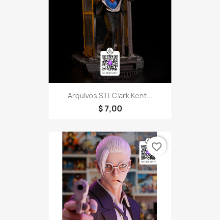
Arquivos STL Clark Kent...
$ 7,00
favorite_border