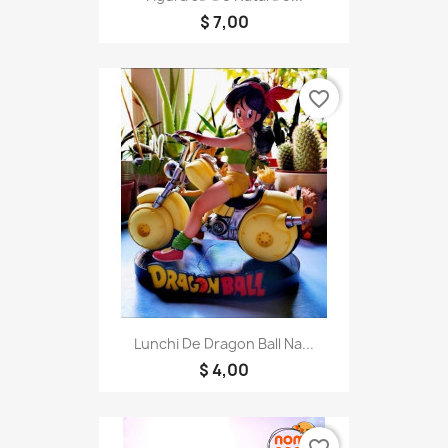
$ 7,00
favorite_border
Lunchi De Dragon Ball Na...
$ 4,00
favorite_border