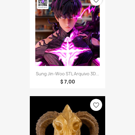
favorite_border
Sung Jin-Woo STL Arquivo 3D...
$ 7,00
favorite_border