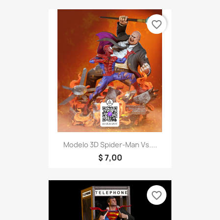
favorite_border
Modelo 3D Spider-Man Vs....
$ 7,00
favorite_border