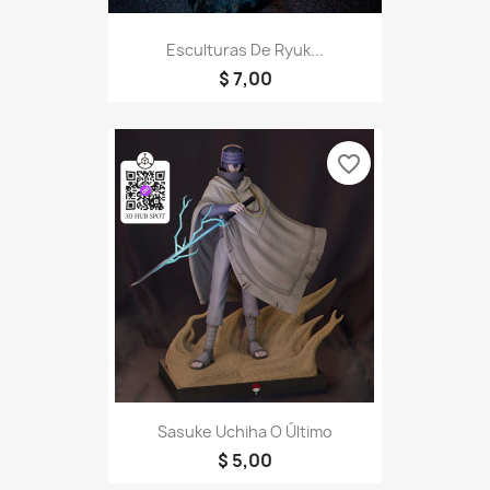
Esculturas De Ryuk...
$ 7,00
favorite_border
Sasuke Uchiha O Último
$ 5,00