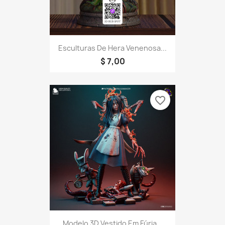
Esculturas De Hera Venenosa...
$ 7,00
favorite_border
Modelo 3D Vestido Em Fúria...