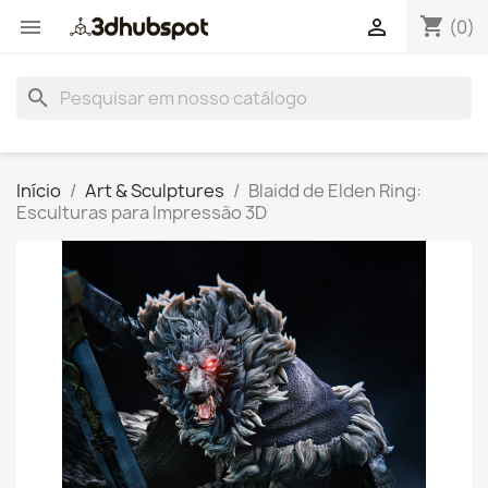
shopping_cart


(0)
search
Início
Art & Sculptures
Blaidd de Elden Ring:
Esculturas para Impressão 3D