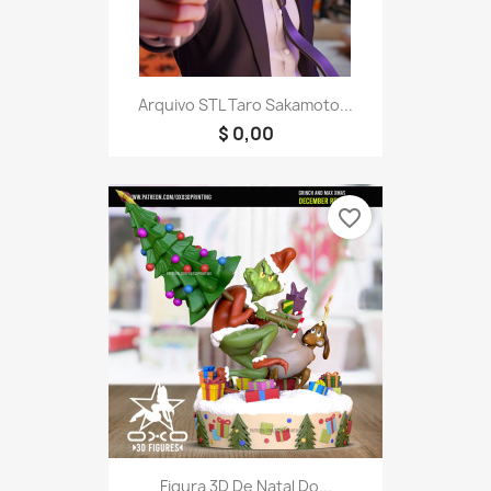
Arquivo STL Taro Sakamoto...
$ 0,00
favorite_border
Figura 3D De Natal Do...