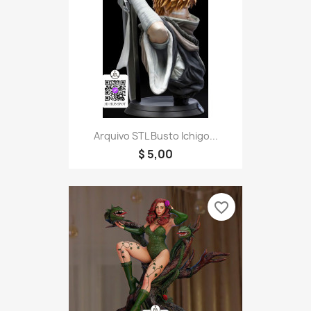
Arquivo STL Busto Ichigo...
$ 5,00
favorite_border