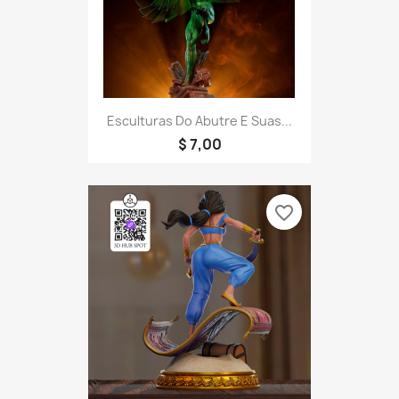
Esculturas Do Abutre E Suas...
$ 7,00
favorite_border