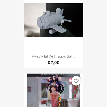
Avião Pilaf De Dragon Ball...
$ 7,00
favorite_border