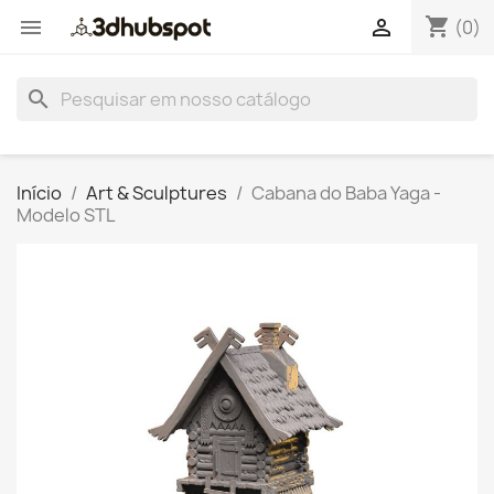
shopping_cart


(0)
search
Início
Art & Sculptures
Cabana do Baba Yaga -
Modelo STL