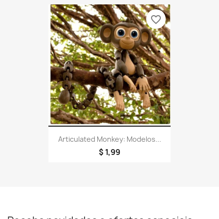
favorite_border
Articulated Monkey: Modelos...
$ 1,99