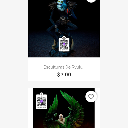
Esculturas De Ryuk...
$ 7,00
favorite_border