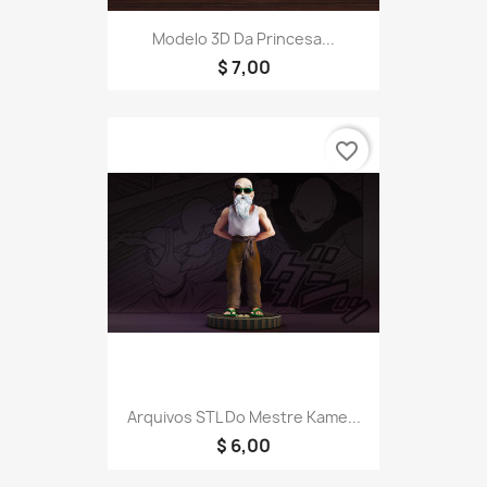
Modelo 3D Da Princesa...
$ 7,00
favorite_border
Arquivos STL Do Mestre Kame...
$ 6,00