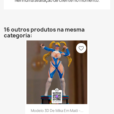
Nenhuma avaliação de cliente no momento.
16 outros produtos na mesma
categoria:
favorite_border
Modelo 3D De Mika Em Maiô -...