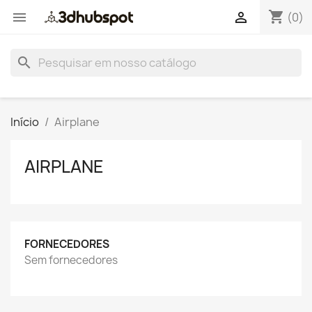
shopping_cart


(0)
search
Início
Airplane
AIRPLANE
FORNECEDORES
Sem fornecedores