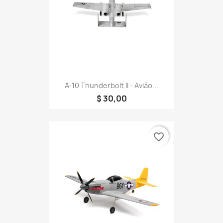
A-10 Thunderbolt II - Avião...
$ 30,00
favorite_border