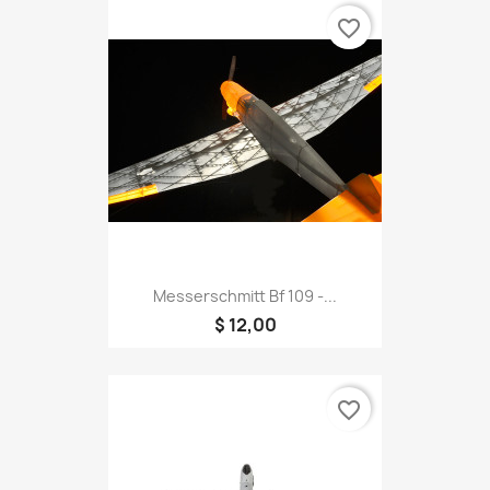
favorite_border
Messerschmitt Bf 109 -...
$ 12,00
favorite_border