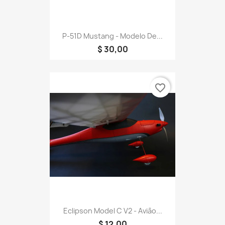
P-51D Mustang - Modelo De...
$ 30,00
favorite_border
Eclipson Model C V2 - Avião...
$ 12,00