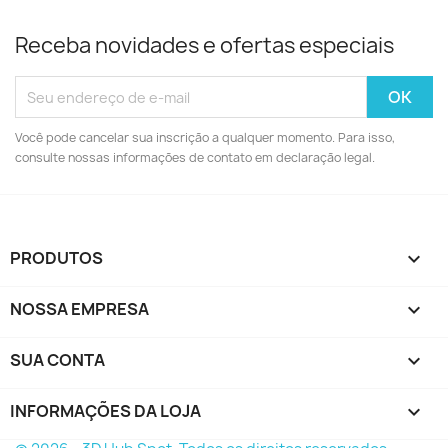
Receba novidades e ofertas especiais
Você pode cancelar sua inscrição a qualquer momento. Para isso,
consulte nossas informações de contato em declaração legal.
PRODUTOS

NOSSA EMPRESA

SUA CONTA

INFORMAÇÕES DA LOJA
keyboard_arrow_down